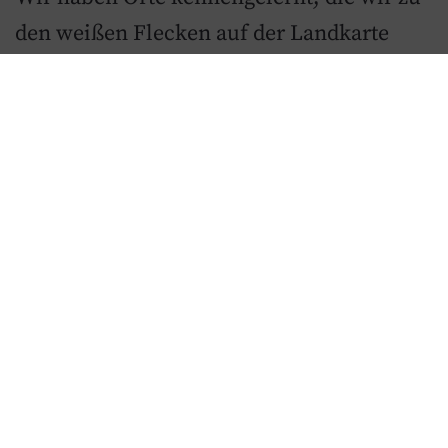
den weißen Flecken auf der Landkarte
gezählt hatten, durften Pferde mit einer
wunderbaren Braut fotografieren und sind
immer noch nachhaltig beeindruckt von
den angezogenen Sektgläsern. Wir hatten
wirklich viel Spaß und möchten uns noch
einmal ganz herzlich für die tolle Zeit mit
euch bedanken!